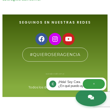
SEGUINOS EN NUESTRAS REDES
#QUIEROSERAGENCIA
autos@coradir.com.ar
¡Hola! Soy Cora.
×
C
¿En qué puedo ayudarte hoy?
Todos los derechos reservados ®