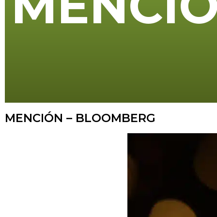
M
E
N
C
I
MENCIÓN – BLOOMBERG