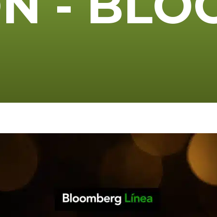
Ó
N
-
B
L
O