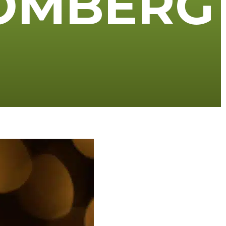
O
M
B
E
R
G