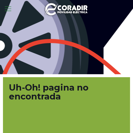
Uh-Oh! pagina no
encontrada