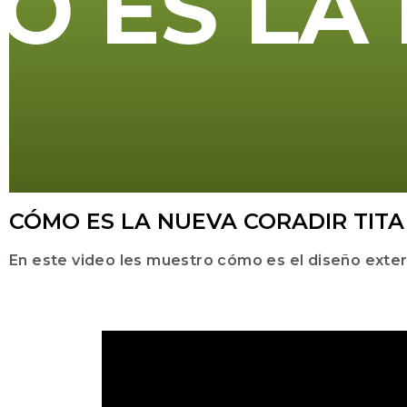
O
E
S
L
A
CÓMO ES LA NUEVA CORADIR TITA
En este video les muestro cómo es el diseño exteri