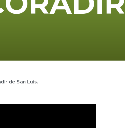
C
O
R
A
D
I
R
dir de San Luis.