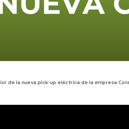
N
U
E
V
A
or de la nueva pick-up eléctrica de la empresa Cora