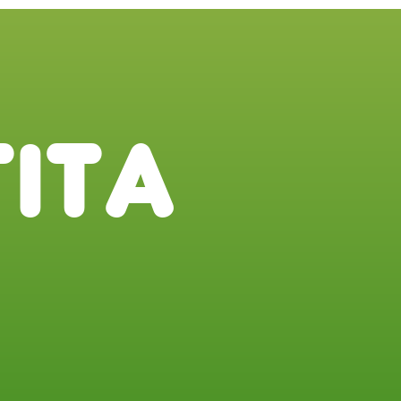
T
I
T
A