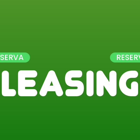
ESERVA
RESER
L
e
a
s
i
n
g