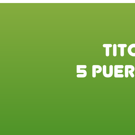
T
I
T
5
P
u
e
r