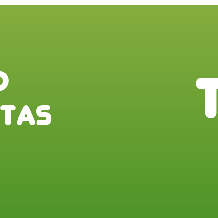
O
t
a
s